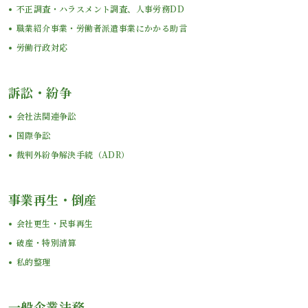
不正調査・ハラスメント調査、人事労務DD
職業紹介事業・労働者派遣事業にかかる助言
労働行政対応
訴訟・紛争
会社法関連争訟
国際争訟
裁判外紛争解決手続（ADR）
事業再生・倒産
会社更生・民事再生
破産・特別清算
私的整理
一般企業法務